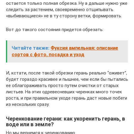
остается только полная обрезка. Ну а дальше нужно уже
следить за растением, своевременно отщипывать
«выбивающиеся» не в ту сторону ветки, формировать.
Вот до такого состояния придется обрезать:
Читайте также:
Фуксия ампельная: описание
сортов с фото, посадка и уход
И, кстати, после такой обрезки герань реально “оживет”,
будет гораздо красивее и пышнее, чем если бы пытались
ее облагораживать просто путем очистки от старых
листьев. На этих одревесневших черенках много точек
роста, и при правильном уходе герань даст новые побеги
из нескольких сразу.
Черенкование герани: как укоренить герань, в
воде или в земле?
Но мы вернемся к черенкованию.