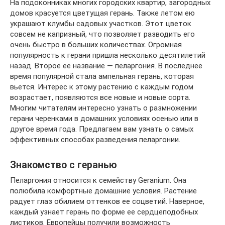
На подоконниках многих городских квартир, загородных
домов красуется цветущая герань. Также летом ею
украшают клумбы садовых участков. Этот цветок
совсем не капризный, что позволяет разводить его
очень быстро в больших количествах. Огромная
популярность к герани пришла несколько десятилетий
назад. Второе ее название — пеларгония. В последнее
время популярной стала ампельная герань, которая
вьется. Интерес к этому растению с каждым годом
возрастает, появляются все новые и новые сорта.
Многим читателям интересно узнать о размножении
герани черенками в домашних условиях осенью или в
другое время года. Предлагаем вам узнать о самых
эффективных способах разведения пеларгонии.
Знакомство с геранью
Пеларгония относится к семейству Geranium. Она
полюбила комфортные домашние условия. Растение
радует глаз обилием оттенков ее соцветий. Наверное,
каждый узнает герань по форме ее сердцеподобных
листиков. Европейцы получили возможность