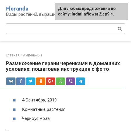
Перейти
Floranda
Для любых предложений по
к
Виды растений, выращивание и уход
сайту: ludmilaflower@cp9.ru
контенту
Поиск:
Главная
»
Ампельные
Размножение герани черенками в домашних
условиях: пошаговая инструкция с фото
4 Сентября, 2019
Комнатные растения
Черноус Роза