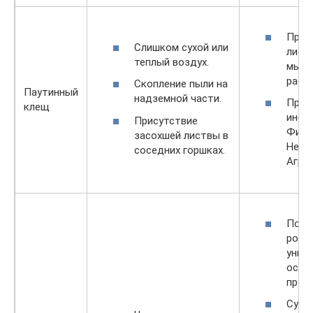
Прот
Слишком сухой или
листь
теплый воздух.
мыль
раст
Скопление пыли на
Паутинный
надземной части.
Прим
клещ
инсе
Присутствие
Фито
засохшей листвы в
Неор
соседних горшках.
Аграв
Пора
рост
унич
оста
прор
Субс