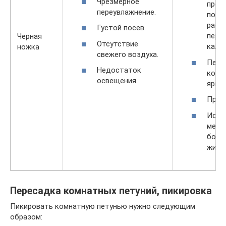
Чрезмерное
прос
переувлажнение.
поли
раст
Густой посев.
перм
Черная
Отсутствие
калия
ножка
свежего воздуха.
Пере
Недостаток
конт
освещения.
яркий
Пров
Испо
медн
борд
жидк
Пересадка комнатных петуний, пикировка
Пикировать комнатную петунью нужно следующим
образом: