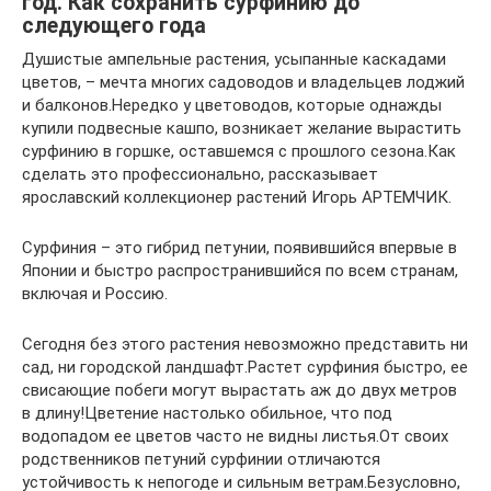
год. Как сохранить сурфинию до
следующего года
Душистые ампельные растения, усыпанные каскадами
цветов, – мечта многих садоводов и владельцев лоджий
и балконов.Нередко у цветоводов, которые однажды
купили подвесные кашпо, возникает желание вырастить
сурфинию в горшке, оставшемся с прошлого сезона.Как
сделать это профессионально, рассказывает
ярославский коллекционер растений Игорь АРТЕМЧИК.
Сурфиния – это гибрид петунии, появившийся впервые в
Японии и быстро распространившийся по всем странам,
включая и Россию.
Сегодня без этого растения невозможно представить ни
сад, ни городской ландшафт.Растет сурфиния быстро, ее
свисающие побеги могут вырастать аж до двух метров
в длину!Цветение настолько обильное, что под
водопадом ее цветов часто не видны листья.От своих
родственников петуний сурфинии отличаются
устойчивость к непогоде и сильным ветрам.Безусловно,