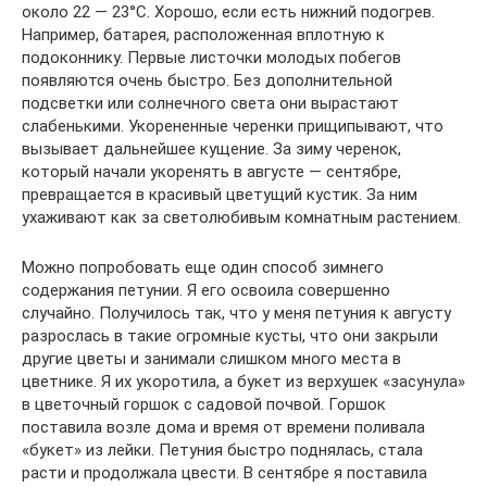
около 22 — 23°С. Хорошо, если есть нижний подогрев.
Например, батарея, расположенная вплотную к
подоконнику. Первые листочки молодых побегов
появляются очень быстро. Без дополнительной
подсветки или солнечного света они вырастают
слабенькими. Укорененные черенки прищипывают, что
вызывает дальнейшее кущение. За зиму черенок,
который начали укоренять в августе — сентябре,
превращается в красивый цветущий кустик. За ним
ухаживают как за светолюбивым комнатным растением.
Можно попробовать еще один способ зимнего
содержания петунии. Я его освоила совершенно
случайно. Получилось так, что у меня петуния к августу
разрослась в такие огромные кусты, что они закрыли
другие цветы и занимали слишком много места в
цветнике. Я их укоротила, а букет из верхушек «засунула»
в цветочный горшок с садовой почвой. Горшок
поставила возле дома и время от времени поливала
«букет» из лейки. Петуния быстро поднялась, стала
расти и продолжала цвести. В сентябре я поставила