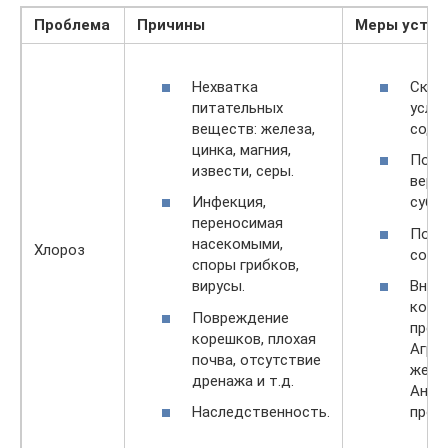
Проблема
Причины
Меры устра
Нехватка
Скор
питательных
усло
веществ: железа,
соде
цинка, магния,
Поме
извести, серы.
верх
Инфекция,
субс
переносимая
Поли
насекомыми,
Хлороз
соле
споры грибков,
вирусы.
Внес
коре
Повреждение
преп
корешков, плохая
Агрик
почва, отсутствие
желе
дренажа и т.д.
Анти
Наследственность.
прочи