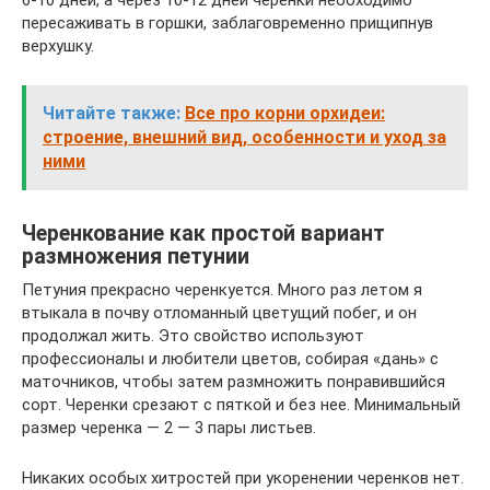
6-10 дней, а через 10-12 дней черенки необходимо
пересаживать в горшки, заблаговременно прищипнув
верхушку.
Читайте также:
Все про корни орхидеи:
строение, внешний вид, особенности и уход за
ними
Черенкование как простой вариант
размножения петунии
Петуния прекрасно черенкуется. Много раз летом я
втыкала в почву отломанный цветущий побег, и он
продолжал жить. Это свойство используют
профессионалы и любители цветов, собирая «дань» с
маточников, чтобы затем размножить понравившийся
сорт. Черенки срезают с пяткой и без нее. Минимальный
размер черенка — 2 — 3 пары листьев.
Никаких особых хитростей при укоренении черенков нет.