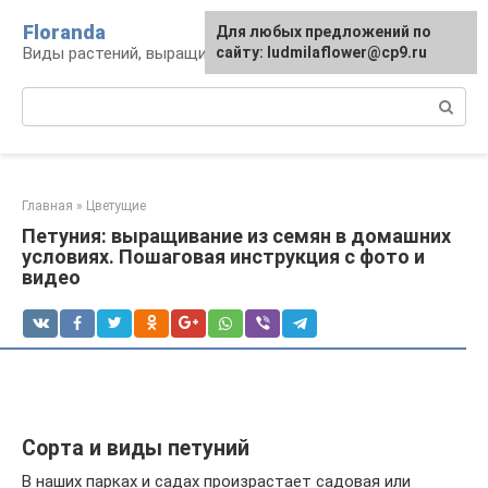
Перейти
Floranda
Для любых предложений по
к
Виды растений, выращивание и уход
сайту: ludmilaflower@cp9.ru
контенту
Поиск:
Главная
»
Цветущие
Петуния: выращивание из семян в домашних
условиях. Пошаговая инструкция с фото и
видео
Сорта и виды петуний
В наших парках и садах произрастает садовая или