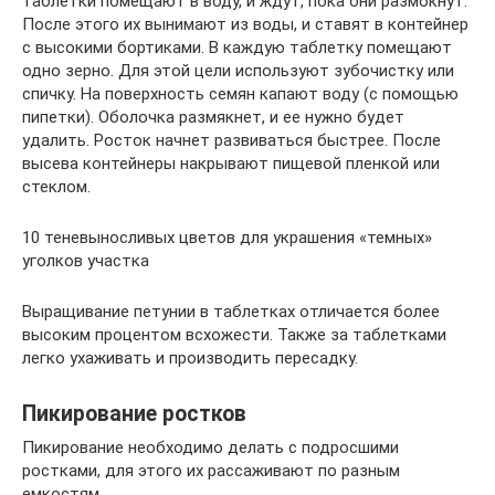
таблетки помещают в воду, и ждут, пока они размокнут.
После этого их вынимают из воды, и ставят в контейнер
с высокими бортиками. В каждую таблетку помещают
одно зерно. Для этой цели используют зубочистку или
спичку. На поверхность семян капают воду (с помощью
пипетки). Оболочка размякнет, и ее нужно будет
удалить. Росток начнет развиваться быстрее. После
высева контейнеры накрывают пищевой пленкой или
стеклом.
10 теневыносливых цветов для украшения «темных»
уголков участка
Выращивание петунии в таблетках отличается более
высоким процентом всхожести. Также за таблетками
легко ухаживать и производить пересадку.
Пикирование ростков
Пикирование необходимо делать с подросшими
ростками, для этого их рассаживают по разным
емкостям.