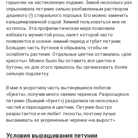
горшочек на застекленную лоджию. Зимой несколько раз
опрыскивала петунию сильно разбавленным раствором
дешевого (!) стирального порошка. Его можно заменить
кальцинированной содой. Химией пользоваться мне не
хотелось. Эта профилактическая мера позволила
избежать мучнистой росы, налет которой часто
появляется в осенне-зимний период и губит петунии.
Большую часть бутонов я обрывала, чтобы не
ослаблять растение. Отдельные цветки оставались «для
красоты». Можно было бы оставить все цветки и
бутоны, но для этого пришлось бы организовать более
сильную подсветку.
В мае я укоротила часть вытянувшихся побегов
«букета», получив много свежих черенков. Разросшуюся
петунию (бывший «букет») разделила на несколько
частей и пересадила в цветник. Петуния быстро
разрастается и не любит тесноты, поэтому лучше
высаживать ее укорененные черенки «на вырост».
Условия выращивания петунии