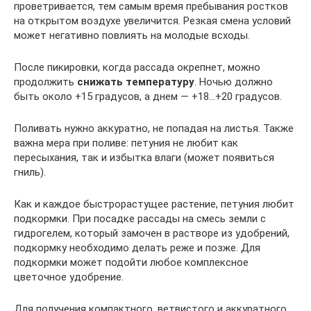
проветривается, тем самым время пребывания ростков
на открытом воздухе увеличится. Резкая смена условий
может негативно повлиять на молодые всходы.
После пикировки, когда рассада окрепнет, можно
продолжить
снижать температуру
. Ночью должно
быть около +15 градусов, а днем — +18…+20 градусов.
Поливать нужно аккуратно, не попадая на листья. Также
важна мера при поливе: петуния не любит как
пересыхания, так и избытка влаги (может появиться
гниль).
Как и каждое быстрорастущее растение, петуния любит
подкормки. При посадке рассады на смесь земли с
гидрогелем, который замочен в растворе из удобрений,
подкормку необходимо делать реже и позже. Для
подкормки может подойти любое комплексное
цветочное удобрение.
Для получения компактного, ветвистого и аккуратного