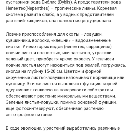
кустарники рода Библис (Byblis). А представители рода
Непентес(Nepenthes) – тропические лианы. Корневая
система развита слабо, а у водных представителей
растений-хищников, она полностью редуцирована.
Ловчие приспособления для охоты – ловушки,
кувшинчики, волоски, «клешни» – видоизмененные
листья. У некоторых видов (непентес, саррацения)
ловчие листья полностью, или частично, утратили
зеленый цвет, приобретя яркую окраску. У генлисеи
ловчие листья могут находиться под землей, погружаясь,
иногда на глубину 15-20 см. Цветом и формой
скрученные листья-ловушки напоминают корневище или
луковицу. Эти же листья выполняют функцию корней:
удерживают генлисею на поверхности субстрата и
обеспечивают растение минеральными веществами.
Зеленые листья-ловушки, помимо основной функции,
еще фотосинтезируют, обеспечивая растению
автотрофное питание.
В ходе эволюции, у растений выработались различные