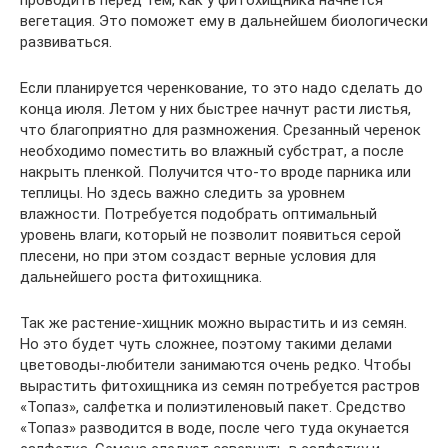
проводить перед тем, как у фитохищника начнется
вегетация. Это поможет ему в дальнейшем биологически
развиваться.
Если планируется черенкование, то это надо сделать до
конца июля. Летом у них быстрее начнут расти листья,
что благоприятно для размножения. Срезанный черенок
необходимо поместить во влажный субстрат, а после
накрыть пленкой. Получится что-то вроде парника или
теплицы. Но здесь важно следить за уровнем
влажности. Потребуется подобрать оптимальный
уровень влаги, который не позволит появиться серой
плесени, но при этом создаст верные условия для
дальнейшего роста фитохищника.
Так же растение-хищник можно вырастить и из семян.
Но это будет чуть сложнее, поэтому такими делами
цветоводы-любители занимаются очень редко. Чтобы
вырастить фитохищника из семян потребуется растров
«Топаз», салфетка и полиэтиленовый пакет. Средство
«Топаз» разводится в воде, после чего туда окунается