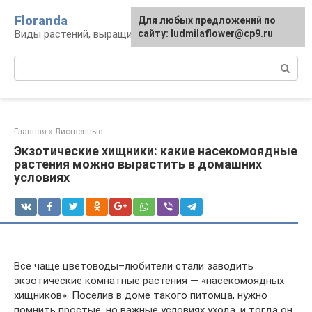
Перейти
Floranda
Для любых предложений по
к
Виды растений, выращивание и уход
сайту: ludmilaflower@cp9.ru
контенту
Поиск:
Главная
»
Лиственные
Экзотические хищники: какие насекомоядные
растения можно вырастить в домашних
условиях
Все чаще цветоводы–любители стали заводить
экзотические комнатные растения — «насекомоядных
хищников». Поселив в доме такого питомца, нужно
помнить простые, но важные условиях ухода, и тогда он