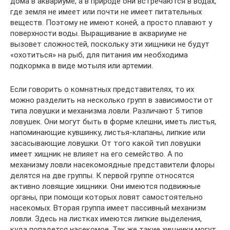
дома в аквариуме, а в природе они встречаются в водах,
где земля не имеет или почти не имеет питательных
веществ. Поэтому не имеют коней, а просто плавают у
поверхности воды. Выращивание в аквариуме не
вызовет сложностей, поскольку эти хищники не будут
«охотиться» на рыб, для питания им необходима
подкормка в виде мотыля или артемии.
Если говорить о комнатных представителях, то их
можно разделить на несколько групп в зависимости от
типа ловушки и механизма ловли. Различают 5 типов
ловушек. Они могут быть в форме клешни, иметь листья,
напоминающие кувшинку, листья-клапаны, липкие или
засасывающие ловушки. От того какой тип ловушки
имеет хищник не влияет на его семейство. А по
механизму ловли насекомоядные представители флоры
делятся на две группы. К первой группе относятся
активно ловящие хищники. Они имеются подвижные
органы, при помощи которых ловят самостоятельно
насекомых. Вторая группа имеет пассивный механизм
ловли. Здесь на листках имеются липкие выделения,
куда попадется насекомое. Так же такие хищники могут