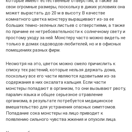
которые имеют естественные отверстия, а также за
свои огромные размеры, поскольку в диких условиях она
может вырастать до 20 м в высоту. В качестве
комнатного цветка монстеру выращивают из-за ее
больших темно-зеленых листьев с отверстиями, а также
по причине ее нетребовательности к солнечному свету и
простому уходу за ней. Монстеру часто можно видеть не
только в домах садоводов-любителей, но и в офисных
помещениях разных фирм.
Несмотря на это, цветок можно смело причислить к
списку тех растений, которые нельзя держать дома,
поскольку все его части являются ядовитыми из-за
содержания в них оксалата кальция. Если части
монстеры попадают в организм, то они вызывают рвоту,
паралич языка и общее серьезное отравление
организма, в результате потребуется медицинское
вмешательство для устранения опасных симптомов.
Попадание сока монстеры на лицо приводит к
появлению сильного чувства жжения и опухоли лица.