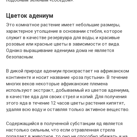
подобным зеленым «соседом».
Цветок адениум
Это комнатное растение имеет небольшие размеры,
характерное утолщение в основании стебля, которое
служит в качестве резервуара для воды, и красивые
розовые или красные цветы в зависимости от вида.
Однако выращивание адениума дома не является
безопасным.
В дикой природе адениум произрастает на африканском
континенте и носит название «роза пустыни». В течение
многих веков некоторые африканские племена
используют экстракт, добываемый из цветов адениума,
в качестве яда для своих стрел и копий. Для получения
этого яда в течение 12 часов цветы растения кипятят,
удаляя всю воду и оставляя только активное вещество.
Содержащийся в полученной субстанции яд является
настолько сильным, что если отравленная стрела
попадает в животное, то оно не способно убежать и на