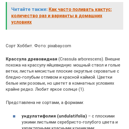
Читайте также:
Как часто поливать кактус:
количество раз и варианты в домашних
условиях
Сорт Хоббит. Фото: pixabay.com
Крассула древовидная
(Crassula arborescens). Внешне
похожа на крассулу яйцевидную: мощный ствол и голые
ветки, листья мясистые плоские округлые сероватые с
бледно-голубым отливом и красной каймой. Цветки
белые или розовые, но цветет в комнатных условиях
крайне редко. Любит яркое солнце (1).
Представлена не сортами, а формами:
ундулатифолия (undulatifolia)
– с плоскими
узкими листьями серебристо-голубого цвета и
характерными красными кончиками;