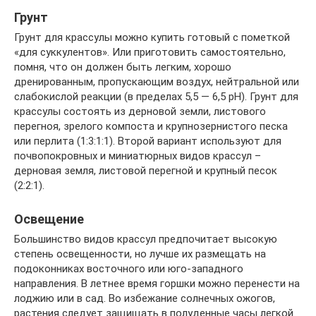
Грунт
Грунт для крассулы можно купить готовый с пометкой
«для суккулентов». Или приготовить самостоятельно,
помня, что он должен быть легким, хорошо
дренированным, пропускающим воздух, нейтральной или
слабокислой реакции (в пределах 5,5 — 6,5 pH). Грунт для
крассулы состоять из дерновой земли, листового
перегноя, зрелого компоста и крупнозернистого песка
или перлита (1:3:1:1). Второй вариант используют для
почвопокровных и миниатюрных видов крассул –
дерновая земля, листовой перегной и крупный песок
(2:2:1).
Освещение
Большинство видов крассул предпочитает высокую
степень освещенности, но лучше их размещать на
подоконниках восточного или юго-западного
направления. В летнее время горшки можно перенести на
лоджию или в сад. Во избежание солнечных ожогов,
растения следует защищать в полуденные часы легкой