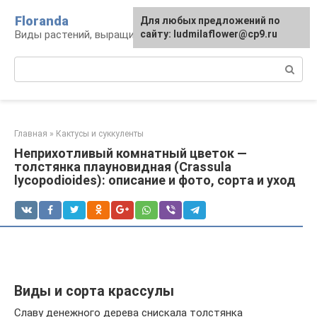
Перейти
Floranda
Для любых предложений по
к
Виды растений, выращивание и уход
сайту: ludmilaflower@cp9.ru
контенту
Поиск:
Главная
»
Кактусы и суккуленты
Неприхотливый комнатный цветок —
толстянка плауновидная (Crassula
lycopodioides): описание и фото, сорта и уход
Виды и сорта крассулы
Славу денежного дерева снискала толстянка