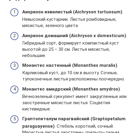
Аихризон извилистый (Aichryson tortuosum)
.
Невысокий кустарник. Листья ромбовидные,
мясистые, зеленого цвета.
Аихризон домашний (Aichryson x domesticum)
.
Гибридный сорт, формирует компактный куст
высотой до 25 – 30 см. Листья мясистые,
небольшие.
Монантес настенный (Monanthes muralis)
.
Карликовый куст, до 10 см в высоту. Сочные,
тупоконечные листья расположены поочередно.
Монантес амидрский (Monanthes amydros)
.
Вечнозеленый суккулент имеет закругленные или
заостренные мясистые листья. Соцветия
кистевидные.
Граптопеталум парагвайский (Graptopetalum
paraguayense)
. Стебель короткий, сочный.
Мясистые листья заострены, покрыты сизым