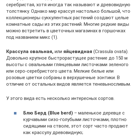
серебристая, хотя иногда так называют и древовидную
толстянку. Однако мир крассул настолько большой, что
коллекционеры суккулентных растений создают целые
комнатные сады из этих растений. Многие редкие виды
можно встретить в цветочных магазинах в горшочках
под названием микс (1).
Крассула овальная,
или
яйцевидная
(Crassula ovata).
Довольно крупное быстрорастущее растение до 150 м
высоты с овальными глянцевыми листочками зеленого
или серо-серебристого цвета. Мелкие белые или
розовые цветки собраны в верхушечные зонтики. В
отличие от остальных видов является теневыносливым.
У этого вида есть несколько интересных сортов.
Блю Берд (Blue berd)
– маленькое деревце с
курчавыми сизо-голубыми листочками, плотно
сидящими на стволе, этот сорт часто продают
как крассулу древовидную;