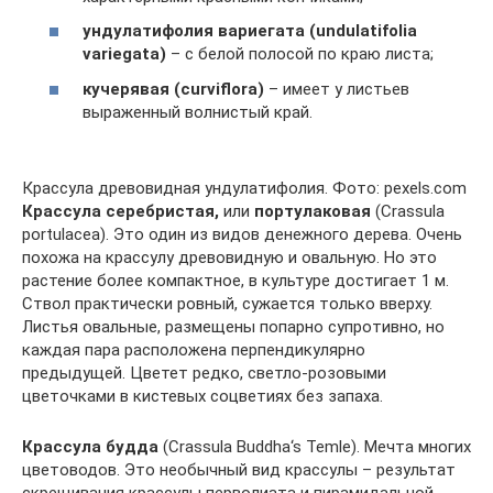
ундулатифолия вариегата (undulatifolia
variegata)
– с белой полосой по краю листа;
кучерявая (curviflora)
– имеет у листьев
выраженный волнистый край.
Крассула древовидная ундулатифолия. Фото: pexels.com
Крассула серебристая,
или
портулаковая
(Crassula
portulacea). Это один из видов денежного дерева. Очень
похожа на крассулу древовидную и овальную. Но это
растение более компактное, в культуре достигает 1 м.
Ствол практически ровный, сужается только вверху.
Листья овальные, размещены попарно супротивно, но
каждая пара расположена перпендикулярно
предыдущей. Цветет редко, светло-розовыми
цветочками в кистевых соцветиях без запаха.
Крассула будда
(Crassula Buddha‘s Temle). Мечта многих
цветоводов. Это необычный вид крассулы – результат
скрещивания крассулы перволиата и пирамидальной.