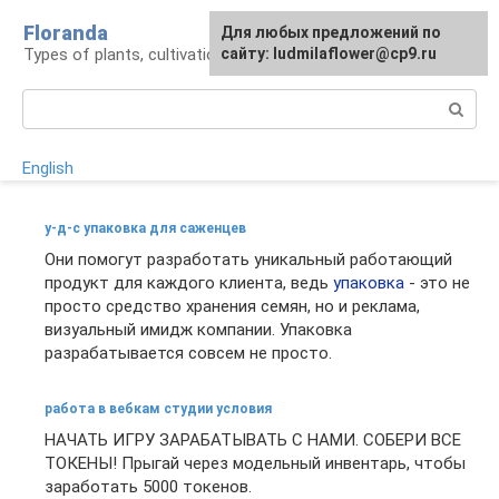
Skip
Floranda
For any suggestions regarding
Для любых предложений по
to
Types of plants, cultivation and care
the site:
сайту: ludmilaflower@cp9.ru
[email protected]
content
Search:
English
у-д-с упаковка для саженцев
Они помогут разработать уникальный работающий
продукт для каждого клиента, ведь
упаковка
- это не
просто средство хранения семян, но и реклама,
визуальный имидж компании. Упаковка
разрабатывается совсем не просто.
работа в вебкам студии условия
НАЧАТЬ ИГРУ ЗАРАБАТЫВАТЬ С НАМИ. СОБЕРИ ВСЕ
ТОКЕНЫ! Прыгай через модельный инвентарь, чтобы
заработать 5000 токенов.