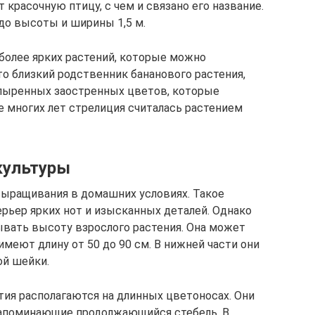
красочную птицу, с чем и связано его название.
до высоты и ширины 1,5 м.
иболее ярких растений, которые можно
о близкий родственник бананового растения,
опыренных заостренных цветов, которые
е многих лет стрелиция считалась растением
культуры
выращивания в домашних условиях. Такое
ерьер ярких нот и изысканных деталей. Однако
вать высоту взрослого растения. Она может
меют длину от 50 до 90 см. В нижней части они
ой шейки.
тия располагаются на длинных цветоносах. Они
апоминающие продолжающийся стебель. В