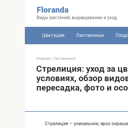
Перейти
Floranda
к
контенту
Виды растений, выращивание и уход
Цветущие
Лиственные
Плод
Главная
»
Лиственные
Стрелиция: уход за ц
условиях, обзор видо
пересадка, фото и о
Стрелиция — уникальное, ярко окраш