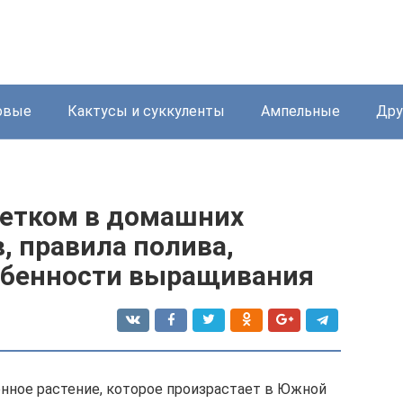
овые
Кактусы и суккуленты
Ампельные
Дру
ветком в домашних
в, правила полива,
собенности выращивания
енное растение, которое произрастает в Южной