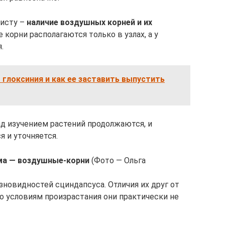
исту –
наличие воздушных корней и их
 корни располагаются только в узлах, а у
.
 глоксиния и как ее заставить выпустить
ад изучением растений продолжаются, и
 и уточняется.
ма — воздушные-корни
(Фото — Ольга
зновидностей сциндапсуса. Отличия их друг от
По условиям произрастания они практически не