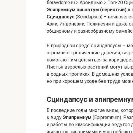
floravdome.ru > Ароидные > Топ-20 С
Эпипремнум пиннатум (перистый) в 
Сциндапсус
(Scindapsus) – вечнозел
Азии, Индонезии, Полинезии и даже 
обширному и разнообразному семей
В природной среде сциндапсусы – мо
огромные тропические деревья, выра
помогают им цепляться за кору дерев
Листья взрослых растений могут выр
в родных тропиках. В домашних усло
но при хорошем уходе без труда мож
Сциндапсус и эпипремну
В последние годы многие виды, котор
к виду
Эпипремнум
(Epipremnum). Ра
и работы по классификации ведутся д
являются синонимами и употребляютс