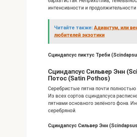
бархатистая. Неприхотлив, теневынос
интенсивности и продолжительности
Читайте также:
Адиантум, или ве
любителей экзотики
Сциндапсус пиктус Треби (Scindapsus
Сциндапсус Сильвер Энн (Scin
Потос (Satin Pothos)
Серебристые пятна почти полностью
Из всех сортов сциндапсуса расписн
пятнами основного зелёного фона. И
серебряной.
Сциндапсус Сильвер Энн (Scindapsus 