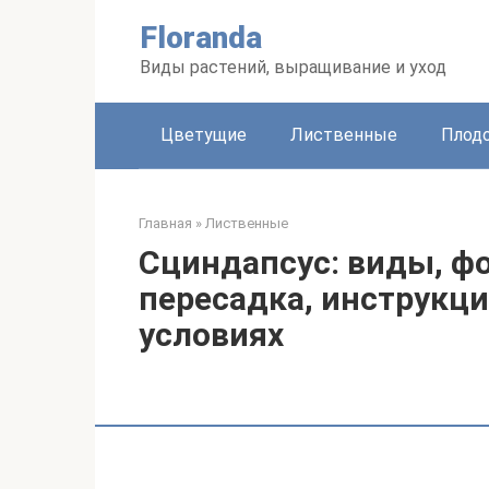
Перейти
Floranda
к
контенту
Виды растений, выращивание и уход
Цветущие
Лиственные
Плод
Главная
»
Лиственные
Сциндапсус: виды, фо
пересадка, инструкци
условиях