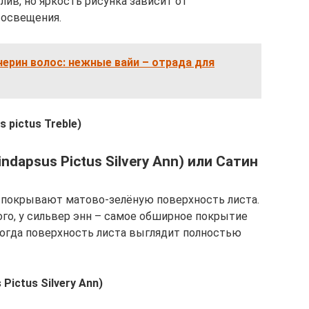
лив, но яркость рисунка зависит от
 освещения.
нерин волос: нежные вайи – отрада для
 pictus Treble)
dapsus Pictus Silvery Ann) или Сатин
 покрывают матово-зелёную поверхность листа.
ого, у сильвер энн – самое обширное покрытие
ногда поверхность листа выглядит полностью
Pictus Silvery Ann)