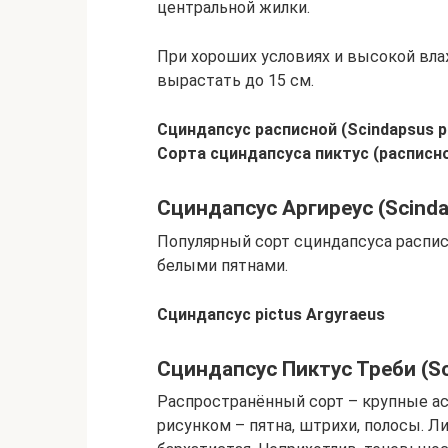
центральной жилки.
При хороших условиях и высокой вла
вырастать до 15 см.
Сциндапсус расписной (Scindapsus p
Сорта сциндапсуса пиктус (расписн
Сциндапсус Аргиреус (Scinda
Популярный сорт сциндапсуса распис
белыми пятнами.
Сциндапсус pictus Argyraeus
Сциндапсус Пиктус Треби (Sci
Распространённый сорт – крупные а
рисунком – пятна, штрихи, полосы. Л