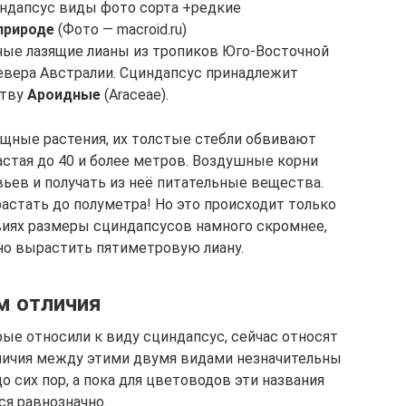
циндапсус виды фото сорта +редкие
природе
(Фото — macroid.ru)
ёные лазящие лианы из тропиков Юго-Восточной
севера Австралии. Сциндапсус принадлежит
ству
Ароидные
(Araceae).
щные растения, их толстые стебли обвивают
стая до 40 и более метров. Воздушные корни
ьев и получать из неё питательные вещества.
астать до полуметра! Но это происходит только
виях размеры сциндапсусов намного скромнее,
но вырастить пятиметровую лиану.
м отличия
ые относили к виду сциндапсус, сейчас относят
зличия между этими двумя видами незначительны
о сих пор, а пока для цветоводов эти названия
я равнозначно.