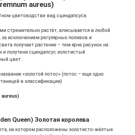
premnum aureus)
тном цветоводстве вид сциндапсуса.
ями стремительно растёт, вписывается в любой
, за исключением регулярных поливов и
вета получает растение – тем ярче рисунок на
ни и полутени сциндапсус золотистый
ный цвет.
название «золотой потос» (потос – еще одно
утаницей в классификации).
 aureus)
lden Queen) Золотая королева
ета, на котором расположены золотисто-жёлтые