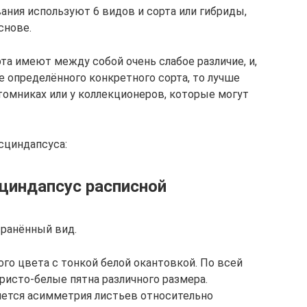
ния используют 6 видов и сорта или гибриды,
снове.
та имеют между собой очень слабое различие, и,
е определённого конкретного сорта, то лучше
томниках или у коллекционеров, которые могут
сциндапсуса:
Сциндапсус расписной
транённый вид.
го цвета с тонкой белой окантовкой. По всей
ристо-белые пятна различного размера.
яется асимметрия листьев относительно