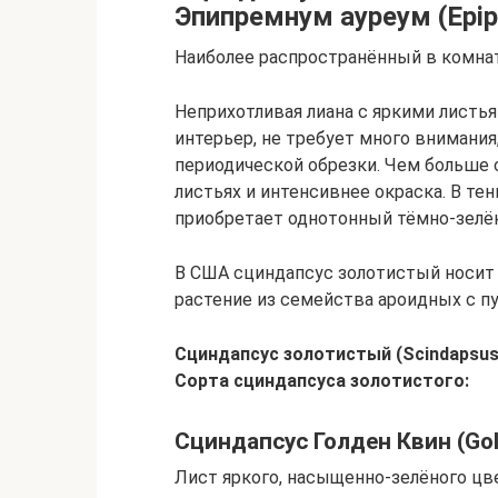
Эпипремнум ауреум (Epi
Наиболее распространённый в комна
Неприхотливая лиана с яркими листь
интерьер, не требует много внимания
периодической обрезки. Чем больше с
листьях и интенсивнее окраска. В те
приобретает однотонный тёмно-зелё
В США сциндапсус золотистый носит 
растение из семейства ароидных с п
Сциндапсус золотистый (Scindapsus
Сорта сциндапсуса золотистого:
Сциндапсус Голден Квин (Go
Лист яркого, насыщенно-зелёного цв