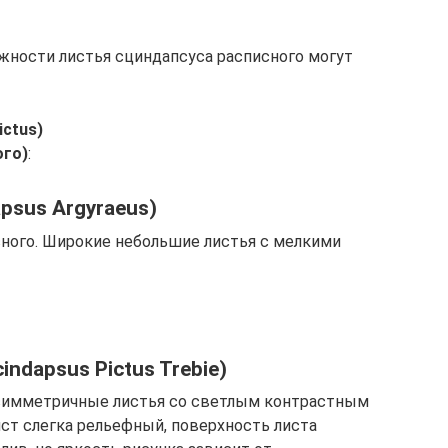
жности листья сциндапсуса расписного могут
ictus)
ого)
:
psus Argyraeus)
ного. Широкие небольшие листья с мелкими
ndapsus Pictus Trebie)
симметричные листья со светлым контрастным
ист слегка рельефный, поверхность листа