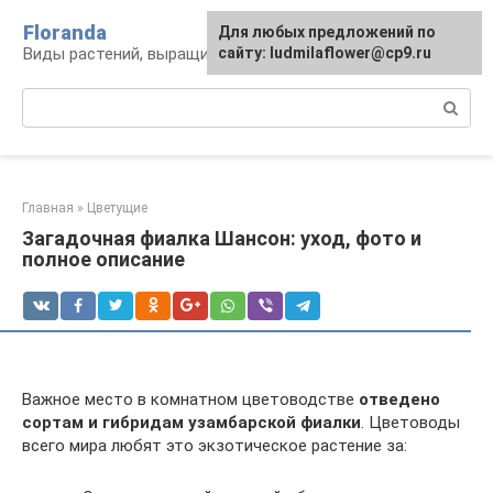
Перейти
Floranda
Для любых предложений по
к
Виды растений, выращивание и уход
сайту: ludmilaflower@cp9.ru
контенту
Поиск:
Главная
»
Цветущие
Загадочная фиалка Шансон: уход, фото и
полное описание
Важное место в комнатном цветоводстве
отведено
сортам и гибридам узамбарской фиалки
. Цветоводы
всего мира любят это экзотическое растение за: