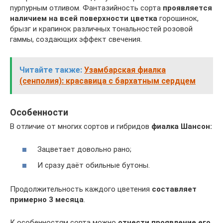
пурпурным отливом. Фантазийность сорта
проявляется
наличием на всей поверхности цветка
горошинок,
брызг и крапинок различных тональностей розовой
гаммы, создающих эффект свечения.
Читайте также:
Узамбарская фиалка
(сенполия): красавица с бархатным сердцем
Особенности
В отличие от многих сортов и гибридов
фиалка
Шансон:
Зацветает довольно рано;
И сразу даёт обильные бутоны.
Продолжительность каждого цветения
составляет
примерно 3 месяца
.
К особенностям сорта можно
отнести проявление его