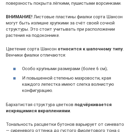
поверхность покрыта лёгкими, пушистыми ворсинками.
ВНИМАНИЕ!
Листовые пластины фиалки сорта Шансон
могут быть излишне хрупкими за счёт своей сочной
структуры. Это стоит учитывать при расположении
растения на подоконнике.
Цветение сорта Шансон
относится к шапочному типу
.
Венчики фиалки отличаются:
Особо крупными размерами (более 6 см);
И повышенной степенью махровости, края
каждого лепестка имеют слегка волнистую
конфигурацию.
Бархатистая структура цветков
подчёркивается
искрящимися вкраплениями
.
Тональность расцветки бутонов варьирует от синевато
— сиреневого оттенка до густого фиолетового тона с