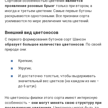
Сортовой особенностью цветения
является
проявление розовых брызг
только при втором, а
иногда и третьем цветении. Самые первые бутоны
раскрываются однотонными. Все признаки сорта
усиливаются по мере увеличения числа цветений.
Внешний вид цветоносов
С первого формирования бутонов сорт Шансон
образует большое количество цветоносов
. По своей
природе они:
Крепкие;
Упругие;
И достаточно толстые, чтобы выдерживать
значительный вес цветков (на каждом из них –
до 6 штук).
Но цветоносы фиалки этого сорта имеют интересную
особенность –
они могут менять свою структуру при
последующих цветениях
. Цветоносы могут быть то