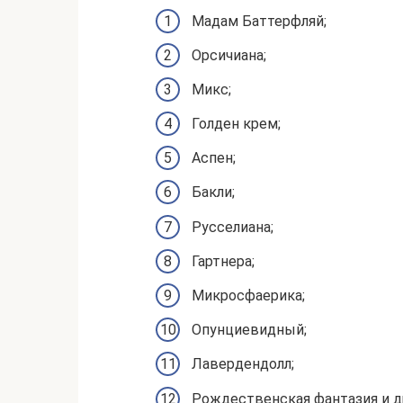
Мадам Баттерфляй;
Орсичиана;
Микс;
Голден крем;
Аспен;
Бакли;
Русселиана;
Гартнера;
Микросфаерика;
Опунциевидный;
Лавердендолл;
Рождественская фантазия и д