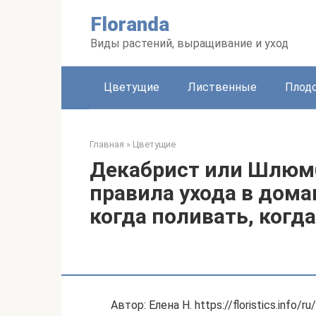
Перейти
Floranda
к
контенту
Виды растений, выращивание и уход
Цветущие
Лиственные
Плод
Главная
»
Цветущие
Декабрист или Шлюмб
правила ухода в дома
когда поливать, когд
Автор: Елена Н. https://floristics.info/ru